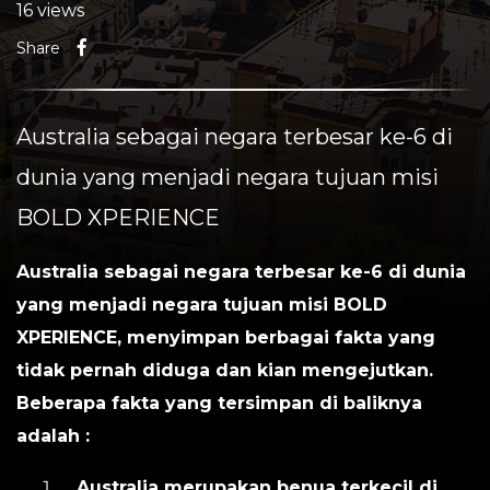
16 views
Share
Australia sebagai negara terbesar ke-6 di
dunia yang menjadi negara tujuan misi
BOLD XPERIENCE
Australia sebagai negara terbesar ke-6 di dunia
yang menjadi negara tujuan misi BOLD
XPERIENCE, menyimpan berbagai fakta yang
tidak pernah diduga dan kian mengejutkan.
Beberapa fakta yang tersimpan di baliknya
adalah :
Australia merupakan benua terkecil di