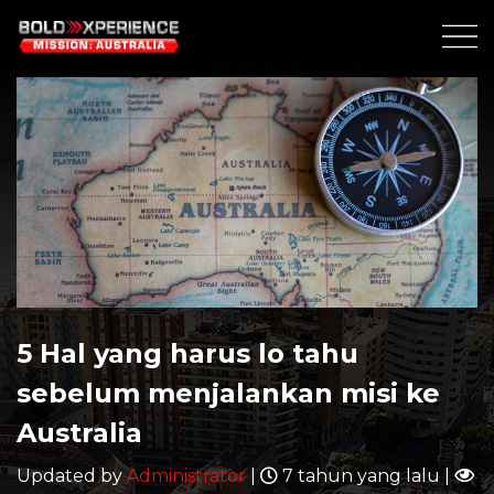
5 Hal yang harus lo tahu
sebelum menjalankan misi ke
Australia
Updated by
Administrator
|
7 tahun yang lalu |